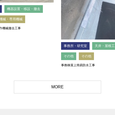
機器設置・移設・撤去
機械・専用機械
作機械撤去工事
事務所・研究室
天井・屋根工
その他
その他
事務棟屋上簡易防水工事
MORE