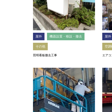
屋外
機器設置・移設・撤去
屋外
その他
空調
照明看板撤去工事
エアコ