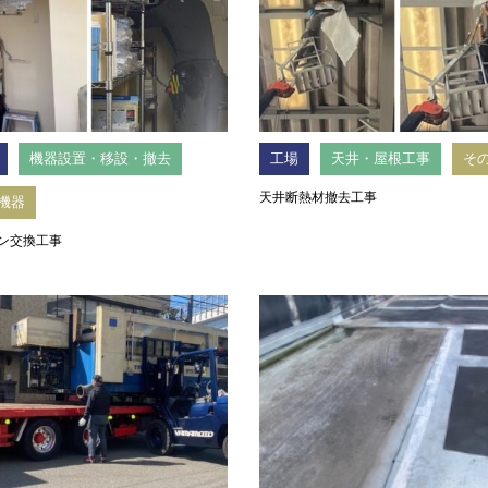
機器設置・移設・撤去
工場
天井・屋根工事
そ
天井断熱材撤去工事
機器
ン交換工事