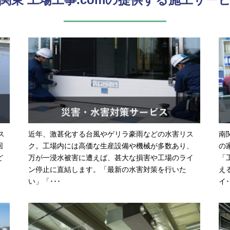
ス
近年、激甚化する台風やゲリラ豪雨などの水害リス
南
回
ク。工場内には高価な生産設備や機械が多数あり、
の
ど
万が一浸水被害に遭えば、甚大な損害や工場のライ
「
ン停止に直結します。「最新の水害対策を行いた
え
い」「･･･
イ･