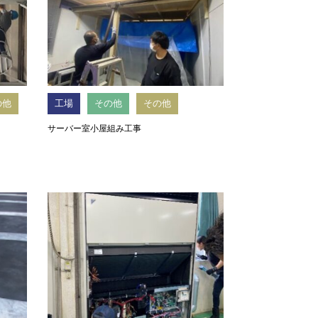
の他
工場
その他
その他
サーバー室小屋組み工事