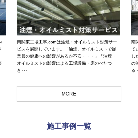
ス
南関東工場工事.comは油煙・オイルミスト対策サー
南
フ
ビスを展開しています。「油煙、オイルミストで従
て
業員の健康への影響があるか不安・・・」「油煙・
し
表
オイルミストの影響による工場設備・床のべたつ
の
き･･･
る・
MORE
施工事例一覧