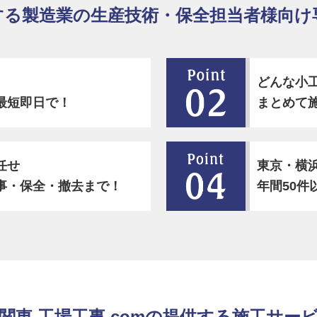
する製造業の生産技術・保全担当者様向け
どんな小
最短即日で！
まとめて
任せ
東京・横
事・保全・撤去まで！
年間50件
関東 工場工事.comの提供する施工サー