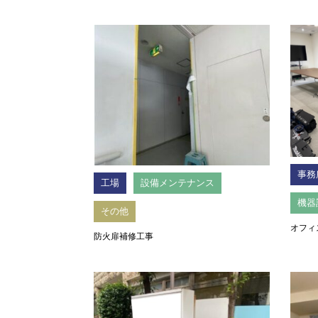
事務
工場
設備メンテナンス
機器
その他
オフィ
防火扉補修工事