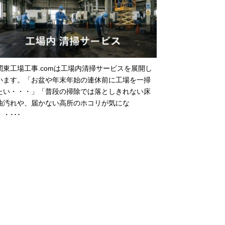
関東工場工事.comは工場内清掃サービスを展開し
います。「お盆や年末年始の連休前に工場を一掃
たい・・・」「普段の掃除では落としきれない床
油汚れや、届かない高所のホコリが気にな
・･･･