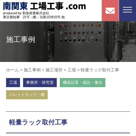
produced by 和泉産業株式会社
東京都知事 許可（般－3)第153915号 他
施工事例
ホーム
>
施工事例
>
施工場所
>
工場
>
軽量ラック取付工事
工場
事務所・研究室
機器設置・移設・撤去
パレットラック・棚
軽量ラック取付工事